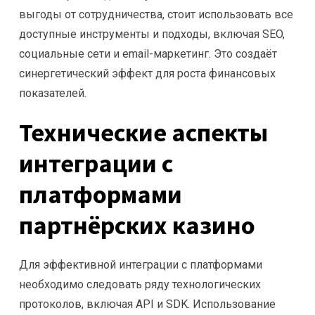
выгоды от сотрудничества, стоит использовать все
доступные инструменты и подходы, включая SEO,
социальные сети и email-маркетинг. Это создаёт
синергетический эффект для роста финансовых
показателей.
Технические аспекты
интеграции с
платформами
партнёрских казино
Для эффективной интеграции с платформами
необходимо следовать ряду технологических
протоколов, включая API и SDK. Использование