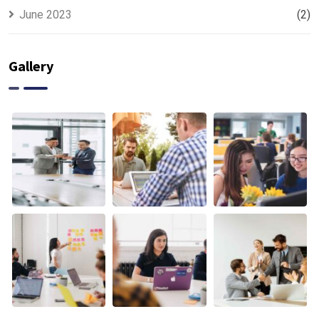
June 2023
(2)
Gallery