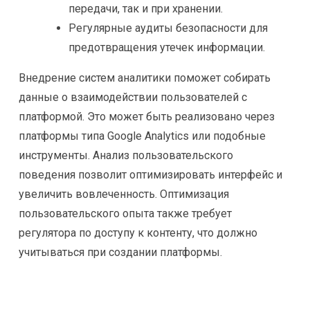
передачи, так и при хранении.
Регулярные аудиты безопасности для
предотвращения утечек информации.
Внедрение систем аналитики поможет собирать
данные о взаимодействии пользователей с
платформой. Это может быть реализовано через
платформы типа Google Analytics или подобные
инструменты. Анализ пользовательского
поведения позволит оптимизировать интерфейс и
увеличить вовлеченность. Оптимизация
пользовательского опыта также требует
регулятора по доступу к контенту, что должно
учитываться при создании платформы.