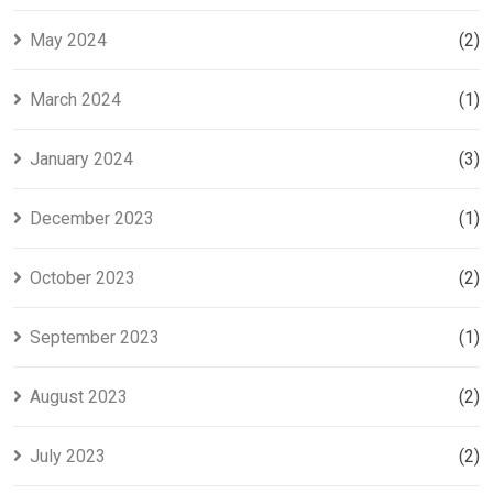
May 2024
(2)
March 2024
(1)
January 2024
(3)
December 2023
(1)
October 2023
(2)
September 2023
(1)
August 2023
(2)
July 2023
(2)