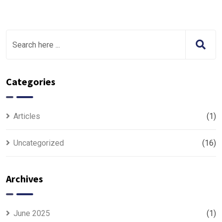
Categories
Articles
(1)
Uncategorized
(16)
Archives
June 2025
(1)