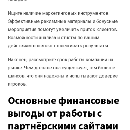
Ищите наличие маркетинговых инструментов.
Эффективные рекламные материалы и бонусные
мероприятия помогут увеличить приток клиентов.
Возможности анализа и отчёты по вашим
действиям позволят отслеживать результаты.
Наконец, рассмотрите срок работы компании на
рынке. Чем дольше она существует, тем больше
шансов, что они надежны и испытывают доверие
игроков.
Основные финансовые
выгоды от работы с
партнёрскими сайтами