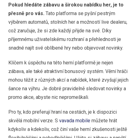
Pokud hledáte zábavu a širokou nabídku her, je to
přesně pro vás.
Tato platforma se pyšní pestrým
výběrem automatů, stolních her a možností live dealeru,
což zaručuje, že si zde každý přijde na své. Díky
příjemnému uživatelskému rozhraní a přehlednosti je
snadné najít své oblíbené hry nebo objevovat novinky.
Klíčem k úspěchu na této herní platformě je nejen
zábava, ale také atraktivní bonusový systém. Věrní hráči
mohou těžit z různých akcí a nabídek, které zvyšují jejich
šance na výhru. Je dobré pravidelně sledovat novinky a
promo akce, abyste nic nepromeškali.
Pro ty, kdo preferují hraní na cestách, je k dispozici
skvělá mobilní verze. S
vavada mobile
můžete hrát
kdykoliv a kdekoliv, což činí vaše herní zkušenosti ještě
flexibilnějšími a pohodlnějšími. Užijte si zábavu a napětí