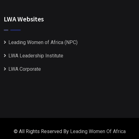
LWA Websites
Leading Women of Africa (NPC)
LWA Leadership Institute
LWA Corporate
© All Rights Reserved By
Leading Women Of Africa