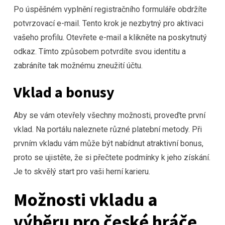
Po úspěšném vyplnění registračního formuláře obdržíte
potvrzovací e-mail. Tento krok je nezbytný pro aktivaci
vašeho profilu. Otevřete e-mail a klikněte na poskytnutý
odkaz. Tímto způsobem potvrdíte svou identitu a
zabráníte tak možnému zneužití účtu.
Vklad a bonusy
Aby se vám otevřely všechny možnosti, proveďte první
vklad. Na portálu naleznete různé platební metody. Při
prvním vkladu vám může být nabídnut atraktivní bonus,
proto se ujistěte, že si přečtete podmínky k jeho získání.
Je to skvělý start pro vaši herní karieru.
Možnosti vkladu a
výběru pro české hráče