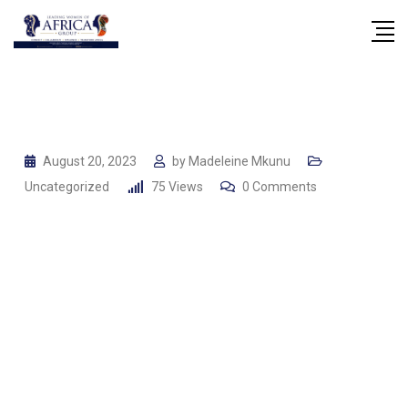
Skip
to
content
August 20, 2023
by
Madeleine Mkunu
Uncategorized
75
Views
0
Comments