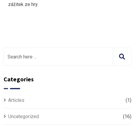
zážitek ze hry.
Categories
Articles
(1)
Uncategorized
(16)